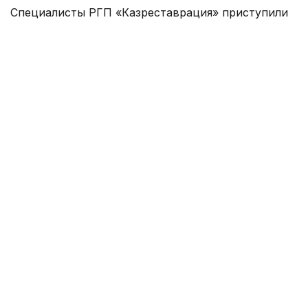
Специалисты РГП «Казреставрация» приступили
к восстановлению ханаки и медресе.
Основные работы затронут поврежденные
участки лицевой кирпичной кладки.
Реставраторы заменят разрушенные кирпичи
и восстановят штукатурный слой подпорных
стен, окружающих исторические объекты.