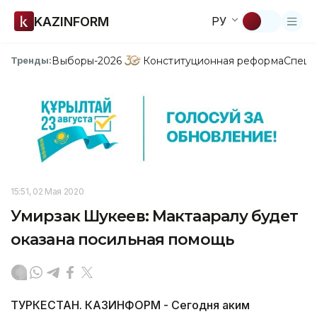
KAZINFORM
РУ
Выборы-2026
Конституционная реформа
Спецп
Тренды:
15:51, 02 Мая 2020
Умирзак Шукеев: Мактааралу будет
оказана посильная помощь
ТУРКЕСТАН. КАЗИНФОРМ - Сегодня аким