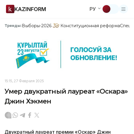
KAZINFORM
РУ
Выборы-2026
Конституционная реформа
Спецп
Тренды:
15:15, 27 Февраля 2025
Умер двукратный лауреат «Оскара»
Джин Хэкмен
Двукратный лауреат премии «Оскар» Джин