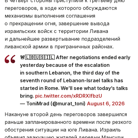
В четверг стороны приступили к третьему дню
переговоров, в ходе которого обсуждаются
механизмы выполнения соглашения
о прекращении огня, завершение вывода
израильских войск с территории Ливана
и дальнейшее развертывание подразделений
ливанской армии в приграничных районах.
🚨🇱🇧🇺🇸🇮🇱 After negotiations ended early
yesterday because of the escalation
in southern Lebanon, the third day of the
seventh round of Lebanon-Israel talks has
started in Rome. We’ll see what today’s talks
bring.
pic.twitter.com/xRDRXlfbzU
— ToniMrad (@murat_toni)
August 6, 2026
Накануне второй день переговоров завершился
раньше запланированного времени после резкого
обострения ситуации на юге Ливана. Израиль
объявил эвакуацию жителей деревни Мансури