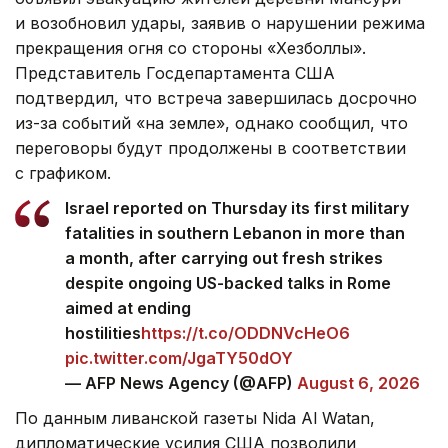
и возобновил удары, заявив о нарушении режима
прекращения огня со стороны «Хезболлы».
Представитель Госдепартамента США
подтвердил, что встреча завершилась досрочно
из-за событий «на земле», однако сообщил, что
переговоры будут продолжены в соответствии
с графиком.
Israel reported on Thursday its first military
fatalities in southern Lebanon in more than
a month, after carrying out fresh strikes
despite ongoing US-backed talks in Rome
aimed at ending
hostilities
https://t.co/ODDNVcHeO6
pic.twitter.com/JgaTY50dOY
— AFP News Agency (@AFP)
August 6, 2026
По данным ливанской газеты Nida Al Watan,
дипломатические усилия США позволили