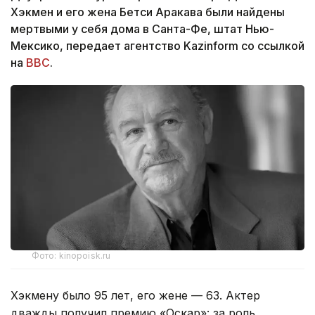
Хэкмен и его жена Бетси Аракава были найдены
мертвыми у себя дома в Санта-Фе, штат Нью-
Мексико, передает агентство Kazinform со ссылкой
на
ВВС
.
Фото: kinopoisk.ru
Хэкмену было 95 лет, его жене — 63. Актер
дважды получил премию «Оскар»: за роль