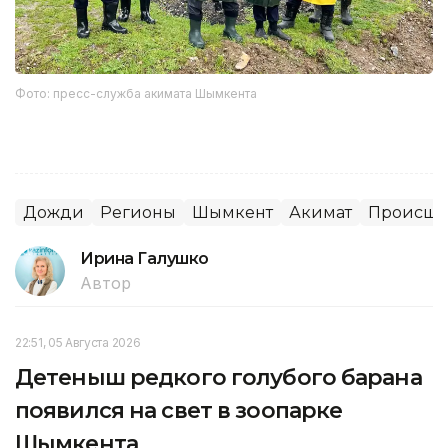
Фото: пресс-служба акимата Шымкента
Дожди
Регионы
Шымкент
Акимат
Происше
Ирина Галушко
Автор
22:51, 05 Августа 2026
Детеныш редкого голубого барана
появился на свет в зоопарке
Шымкента