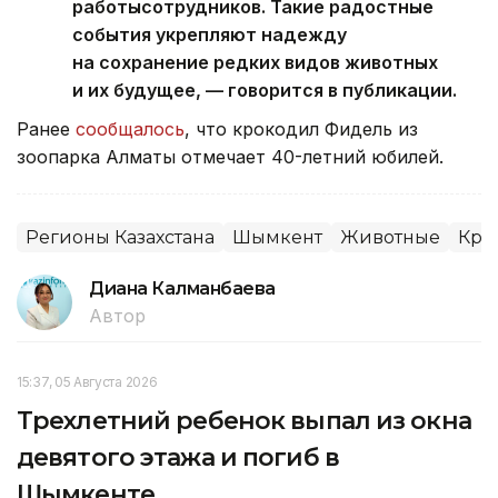
работысотрудников. Такие радостные
события укрепляют надежду
на сохранение редких видов животных
и их будущее, — говорится в публикации.
Ранее
сообщалось
, что крокодил Фидель из
зоопарка Алматы отмечает 40-летний юбилей.
Регионы Казахстана
Шымкент
Животные
Кра
Диана Калманбаева
Автор
15:37, 05 Августа 2026
Трехлетний ребенок выпал из окна
девятого этажа и погиб в
Шымкенте