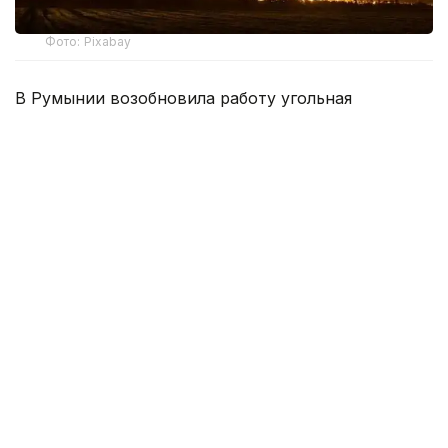
Фото: Pixabay
В Румынии возобновила работу угольная
теплоэлектростанция «Парошени», введенная в
эксплуатацию в 1956 году. Электростанцию
подключили к национальной энергосистеме на
фоне дефицита электроэнергии.
Как сообщил генеральный директор
энергетической компании Complexul Energetic
Valea Jiului Самуэль Диоане, на станции имеется
более 40 тыс. тонн угля. По его словам, ТЭЦ будет
работать как минимум до конца недели, а при
необходимости — и дольше по запросу
Национального диспетчерского управления
энергоснабжения.
Перезапуск станции связан с ухудшением