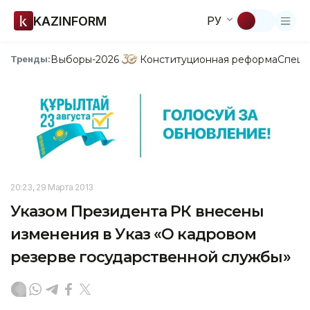
KAZINFORM
РУ
Выборы-2026
Конституционная реформа
Спецп
Тренды:
20:23, 29 Марта 2013
Указом Президента РК внесены
изменения в Указ «О кадровом
резерве государственной службы»