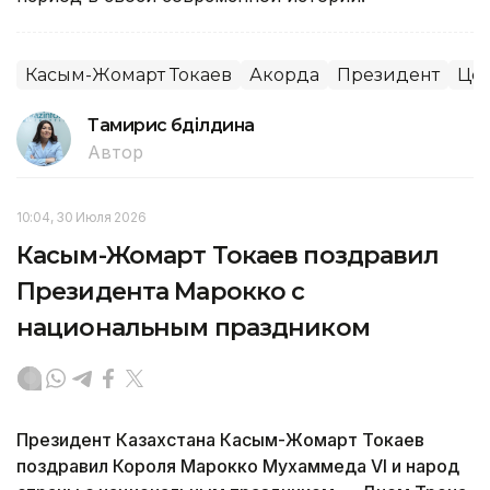
Касым-Жомарт Токаев
Акорда
Президент
Цен
Тамирис Әбділдина
Автор
10:04, 30 Июля 2026
Касым-Жомарт Токаев поздравил
Президента Марокко с
национальным праздником
Президент Казахстана Касым-Жомарт Токаев
поздравил Короля Марокко Мухаммеда VI и народ