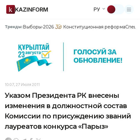
KAZINFORM
РУ
Выборы-2026
Конституционная реформа
Спецп
Тренды:
10:07, 27 Июля 2011
Указом Президента РК внесены
изменения в должностной состав
Комиссии по присуждению званий
лауреатов конкурса «Парыз»