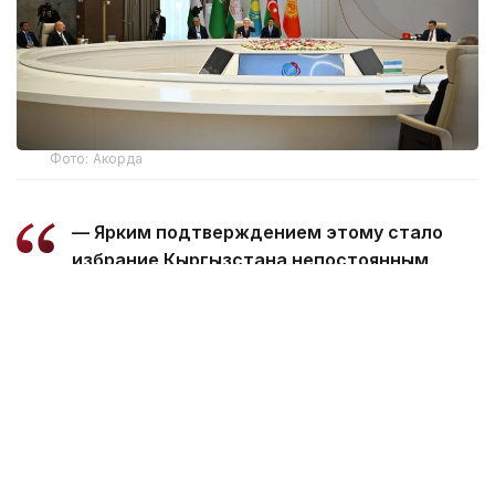
Фото: Акорда
— Ярким подтверждением этому стало
избрание Кыргызстана непостоянным
членом Совета Безопасности ООН.
Пользуясь случаем, поздравляю
Президента Кыргызстана уважаемого
Садыра Нургожоевича Жапарова и весь
кыргызский народ с этим историческим
достижением, — отметил Президент
Казахстана.
Глава государства сообщил, что все