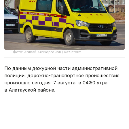
Фото: Агибай Аяпбергенов / Kazinform
По данным дежурной части административной
полиции, дорожно-транспортное происшествие
произошло сегодня, 7 августа, в 04:50 утра
в Алатауской районе.
— Водитель автомобиля Hyundai Sonata,
следуя по улице Саина в северном
направлении, севернее проспекта
Райымбек батыра, не справился
с управлением и допустил наезд