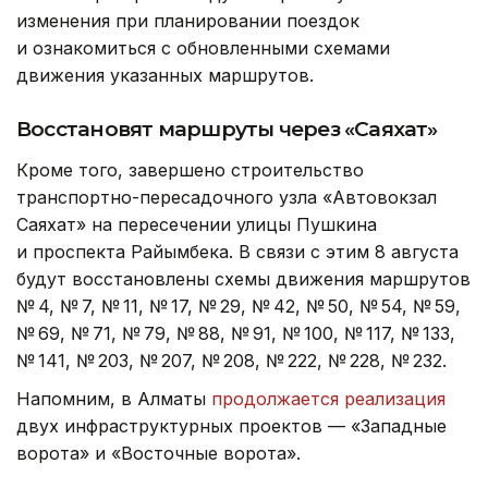
изменения при планировании поездок
и ознакомиться с обновленными схемами
движения указанных маршрутов.
Восстановят маршруты через «Саяхат»
Кроме того, завершено строительство
транспортно-пересадочного узла «Автовокзал
Саяхат» на пересечении улицы Пушкина
и проспекта Райымбека. В связи с этим 8 августа
будут восстановлены схемы движения маршрутов
№ 4, № 7, № 11, № 17, № 29, № 42, № 50, № 54, № 59,
№ 69, № 71, № 79, № 88, № 91, № 100, № 117, № 133,
№ 141, № 203, № 207, № 208, № 222, № 228, № 232.
Напомним, в Алматы
продолжается реализация
двух инфраструктурных проектов — «Западные
ворота» и «Восточные ворота».