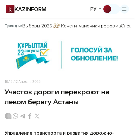
KAZINFORM
РУ
Выборы-2026
Конституционная реформа
Спецп
Тренды:
19:15, 12 Апреля 2025
Участок дороги перекроют на
левом берегу Астаны
Управление транспорта и развития дорожно-