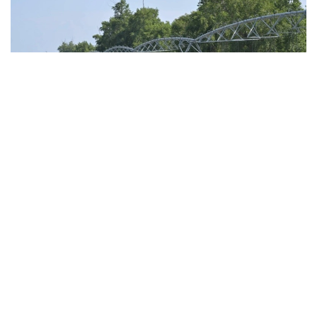
Фото: Валерий Бугаев
С целью поддержки орошаемого земледелия
в бассейне реки Иртыш предусмотрено 160 млн
кубометров воды. Как говорят специалисты,
заявленный объем воды полностью покрывает
потребности местных
сельхозтоваропроизводителей.
По предварительным данным водопользователей,