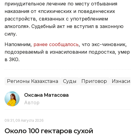
принудительное лечение по месту отбывания
наказания от «психических и поведенческих
расстройств, связанных с употреблением
алкоголя». Судебный акт не вступил в законную
силу.
Напомним,
ранее сообщалось
, что экс-чиновник,
подозреваемый в изнасиловании подростка, умер
в ЗКО.
Регионы Казахстана
Суды
Приговор
Изнасил
Оксана Матасова
Автор
09:31, 09 Августа 2026
Около 100 гектаров сухой