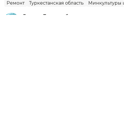
Ремонт
Туркестанская область
Минкультуры и
Гульжан Тасмаганбетова
Автор
11:54, 05 Августа 2026
ДУМК выступило с заявлением
после скандальной речи на свадьбе
в Жетысае
В Казахстане обсуждают видео со свадьбы в
городе Жетысае Туркестанской области, где 66-
летний мужчина призвал отказаться от музыки на
торжествах, назвал артистов «слугами шайтана» и
заявил, что мужчины и женщины должны сидеть