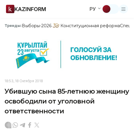
KAZINFORM
РУ
Выборы-2026
Конституционная реформа
Спецп
Тренды:
18:53, 18 Октября 2018
Убившую сына 85-летнюю женщину
освободили от уголовной
ответственности