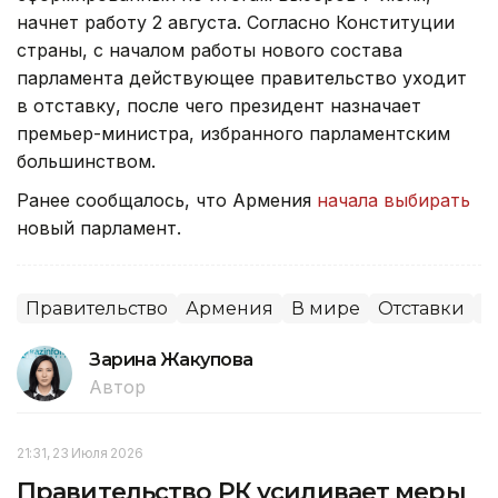
начнет работу 2 августа. Согласно Конституции
страны, с началом работы нового состава
парламента действующее правительство уходит
в отставку, после чего президент назначает
премьер-министра, избранного парламентским
большинством.
Ранее сообщалось, что Армения
начала выбирать
новый парламент.
Правительство
Армения
В мире
Отставки
П
Зарина Жакупова
Автор
21:31, 23 Июля 2026
Правительство РК усиливает меры