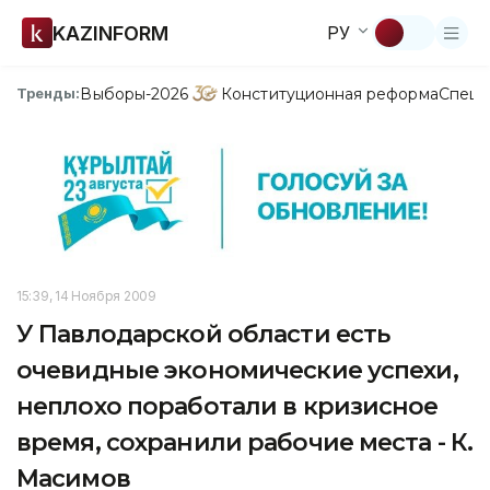
KAZINFORM
РУ
Выборы-2026
Конституционная реформа
Спецп
Тренды:
15:39, 14 Ноября 2009
У Павлодарской области есть
очевидные экономические успехи,
неплохо поработали в кризисное
время, сохранили рабочие места - К.
Масимов