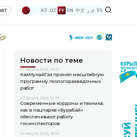
KZ
QZ
РУ
EN
中文
ق ز
ЎЗ
ORT
Новости по теме
07 августа 2026, 20:27
КазМунайГаз принял масштабную
программу геологоразведочных
работ
07 августа 2026, 15:38
Современные кордоны и техника:
как в нацпарке «Бурабай»
обеспечивают работу
госинспекторов
06 августа 2026, 19:36