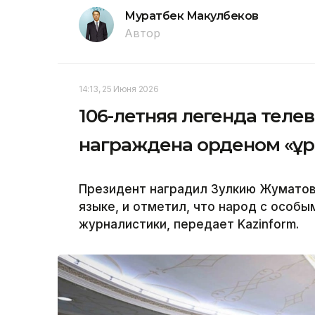
Муратбек Макулбеков
Автор
14:13, 25 Июня 2026
106-летняя легенда теле
награждена орденом «Құ
Президент наградил Зулкию Жуматов
языке, и отметил, что народ с особы
журналистики, передает Kazinform.