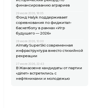
финансированию аграриев
29 июля 2026, 18:05
Фонд Halyk поддерживает
соревнования по фиджитал-
баскетболу в рамках «Игр
будущего — 2026»
28 июля 2026, 10:00
Almaty SuperSki: современная
инфраструктура вместо стихийной
рекреации
27 июля 2026, 22:43
В Жанаозене кандидаты от партии
«Әділет» встретились с
нефтяниками и молодежью