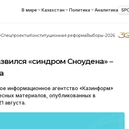
В мире
Казахстан
Политика
Аналитика
SP
е
Спецпроекты
Конституционная реформа
Выборы-2026
азвился «синдром Сноудена» –
а
е информационное агентство «Казинформ»
есных материалов, опубликованных в
1 августа.