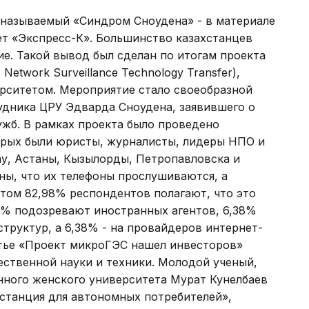
к называемый «Синдром Сноудена» - в материале
ет «Экспресс-К». Большинство казахстанцев
ие. Такой вывод был сделан по итогам проекта
 Network Surveillance Technology Transfer),
рситетом. Мероприятие стало своеобразной
удника ЦРУ Эдварда Сноудена, заявившего о
ужб. В рамках проекта было проведено
торых были юристы, журналисты, лидеры НПО и
ау, Астаны, Кызылорды, Петропавловска и
ны, что их телефоны прослушиваются, а
том 82,98% респондентов полагают, что это
1% подозревают иностранных агентов, 6,38%
структур, а 6,38% - на провайдеров интернет-
татье «Проект микроГЭС нашел инвесторов»
ественной науки и техники. Молодой ученый,
нного женского университета Мурат Кунелбаев
станция для автономных потребителей»,