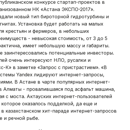
публиканском конкурсе стартап-проектов в
анизованном НК «Астана ЭКСПО-2017».
здали новый тип бироторной гидротурбины и
гнитах. Установка будет работать на малых
ля крестьян и фермеров, в небольших
еимуществ - невысокая стоимость, от 3 до 5
рактична, имеет небольшую массу и габариты.
же заинтересовались потенциальные инвесторы.
лей очень интересуют НЛО, русалки и
с-К» в заметке «Запрос с пристрастием». «В
истемы Yandex лидируют интернет-запросы,
иями. В Астане в чарте популярных интернет-
в Алматы - провалившаяся под асфальт машина,
ая с моста. Актауских интернет-пользователей
 которое оказалось подделкой, да еще и
е в казахстанском хит-параде интернет-запросов
 и речной рыбе.