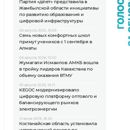
Партия «Әділет» представила в
Жамбылской области инициативы
по развитию образования и
цифровой инфраструктуры
06 августа 2026, 16:09
Семь новых комфортных школ
примут учеников с 1 сентября в
Алматы
06 августа 2026, 10:00
Жумагали Исмаилов: АМКБ вошла
в тройку лидеров Казахстана по
объему оказания ВТМУ
05 августа 2026, 16:21
KEGOC модернизировало
цифровую платформу оптового и
балансирующего рынков
электроэнергии
31 июля 2026, 18:40
Костанайская область установила
исторический рекорд по