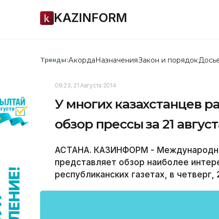
KAZINFORM
Акорда
Назначения
Закон и порядок
Дось
Тренды:
09:23, 21 Августа 2014
У многих казахстанцев р
обзор прессы за 21 август
АСТАНА. КАЗИНФОРМ - Международно
представляет обзор наиболее интер
республиканских газетах, в четверг, 2