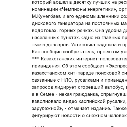
который вошел в десятку лучших на рес
номинации «Чемпионы энергетики», орг
М.Кунелбаев и его единомышленники со
дискового генератора на постоянных ма
водотоках, горных речках. Она удобна д
населенных пунктах. Одно из главных пр
тысяч долларов. Установка надежна и п
Как сообщил изобретатель, проектом у
*** Казахстанских интернет-пользовате
привидения. Об этом сообщает «Экспрес
казахстанском хит-параде поисковой с
связанные с НЛО, русалками и привиден
запросов лидирует сгоревший автобус, 
а в Семее - некая гражданка, спрыгнувш
взволновало видео каспийской русалки,
зарубежной», - отмечает издание. Такж
фигурируют новости о снежном человеке