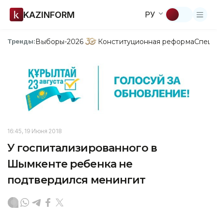
KAZINFORM
РУ
Выборы-2026
Конституционная реформа
Спецп
Тренды:
16:45, 19 Июня 2018
У госпитализированного в
Шымкенте ребенка не
подтвердился менингит