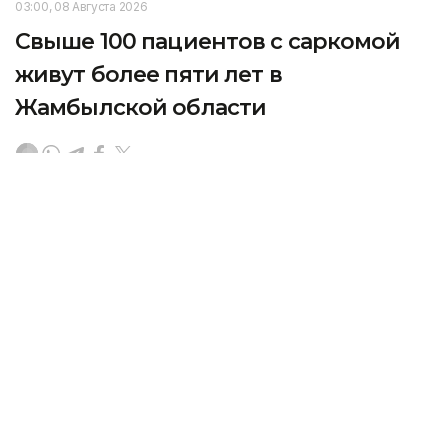
03:00, 08 Августа 2026
Свыше 100 пациентов с саркомой
живут более пяти лет в
Жамбылской области
Под наблюдением областного онкоцентра
находятся 183 человека с таким диагнозом.
За полгода к ним добавились еще 16 пациентов,
передает корреспондент агентства Kazinform.