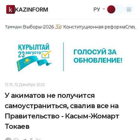
KAZINFORM
РУ
Выборы-2026
Конституционная реформа
Спецп
Тренды:
12:15, 12 Декабря 2022
У акиматов не получится
самоустраниться, свалив все на
Правительство - Касым-Жомарт
Токаев