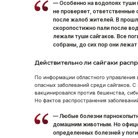
— Особенно на водопоях туши м
не проверяет, ответственные 
после жалоб жителей. В прош
скоропостижно пали после вод
лежали туши сайгаков. Все пог
собраны, до сих пор они лежат
Действительно ли сайгаки расп
По информации областного управления в
опасных заболеваний среди сайгаков. С
вакцинировался против бешенства, сиби
Но фактов распространения заболеваний
— Любые болезни парнокопытн
домашним животным. Но офици
определенных болезней у поги