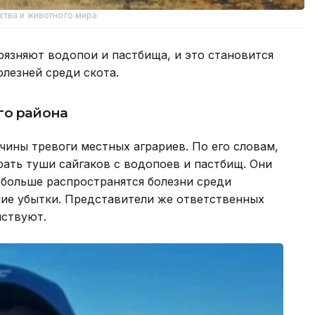
ства и животного мира
рязняют водопои и пастбища, и это становится
лезней среди скота.
го района
ины тревоги местных аграриев. По его словам,
ать туши сайгаков с водопоев и пастбищ. Они
е больше распространятся болезни среди
ие убытки. Представители же ответственных
йствуют.