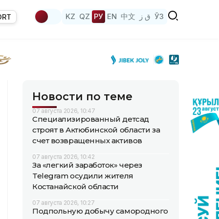
KZ
QZ
РУ
EN
中文
ق ز
ЎЗ
ORT
Новости по теме
07 августа 2026, 10:47
Специализированный детсад
строят в Актюбинской области за
счет возвращенных активов
07 августа 2026, 10:42
За «легкий заработок» через
Telegram осудили жителя
Костанайской области
07 августа 2026, 10:27
Подпольную добычу самородного