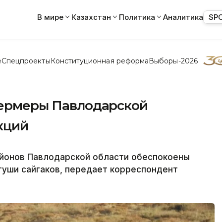
В мире
Казахстан
Политика
Аналитика
SP
е
Спецпроекты
Конституционная реформа
Выборы-2026
 фермеры Павлодарской
кций
айонов Павлодарской области обеспокоены
 туши сайгаков, передает корреспондент