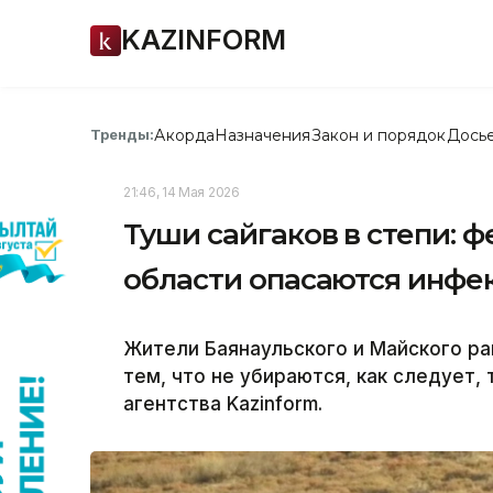
KAZINFORM
Акорда
Назначения
Закон и порядок
Дось
Тренды:
21:46, 14 Мая 2026
Туши сайгаков в степи:
области опасаются инфе
Жители Баянаульского и Майского р
тем, что не убираются, как следует,
агентства Kazinform.