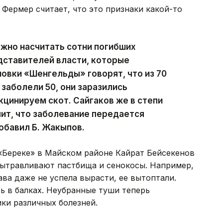
. Фермер считает, что это признаки какой-то
жно насчитать сотни погибших
едставителей власти, которые
мовки «Шенгельды» говорят, что из 70
 заболели 50, они заразились
кцинируем скот. Сайгаков же в степи
чит, что заболевание передается
обавил Б. Жакыпов.
 «Береке» в Майском районе Кайрат Бейсекенов
 вытравливают пастбища и сенокосы. Например,
ава даже не успела вырасти, ее вытоптали.
сь в балках. Неубранные туши теперь
ки различных болезней.