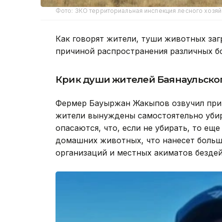
Фото: ЗКО территориальная инспекция лесного хозяй
Как говорят жители, туши животных заг
причиной распространения различных бо
Крик души жителей Баянаульско
Фермер Бауыржан Жакыпов озвучил прич
жители вынуждены самостоятельно убир
опасаются, что, если не убирать, то ещ
домашних животных, что нанесет больш
организаций и местных акиматов безде