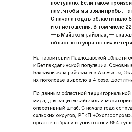
поступало. Если такое произо
нам, чтобы мы взяли пробы. Та
С начала года в области пало 
и от истощения. В том числе 2
— в Майском районах, — сказа
областного управления ветери
На территории Павлодарской области о
к Бетпакдалинской популяции. Основные
Баянаульском районах и в Аксуском, Эки
их поголовье выросло в 4 раза, достигну
По данным областной территориальной 
мира, для защиты сайгаков и мониторин
оперативный штаб. С начала года сотру
сельских округов, РГКП «Охотзоопром»
органов собрали и уничтожили 664 туши