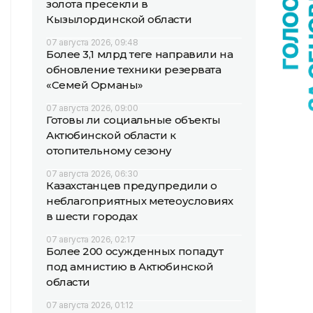
золота пресекли в
Кызылординской области
07 августа 2026, 09:48
Более 3,1 млрд теңге направили на
обновление техники резервата
«Семей Орманы»
07 августа 2026, 09:00
Готовы ли социальные объекты
Актюбинской области к
отопительному сезону
07 августа 2026, 06:30
Казахстанцев предупредили о
неблагоприятных метеоусловиях
в шести городах
07 августа 2026, 02:17
Более 200 осужденных попадут
под амнистию в Актюбинской
области
07 августа 2026, 01:12