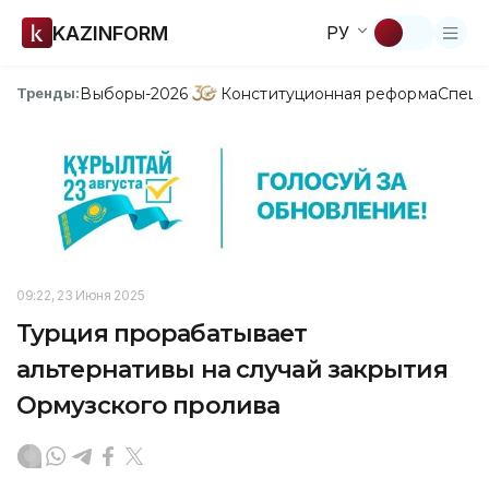
KAZINFORM
РУ
Выборы-2026
Конституционная реформа
Спецп
Тренды:
09:22, 23 Июня 2025
Турция прорабатывает
альтернативы на случай закрытия
Ормузского пролива