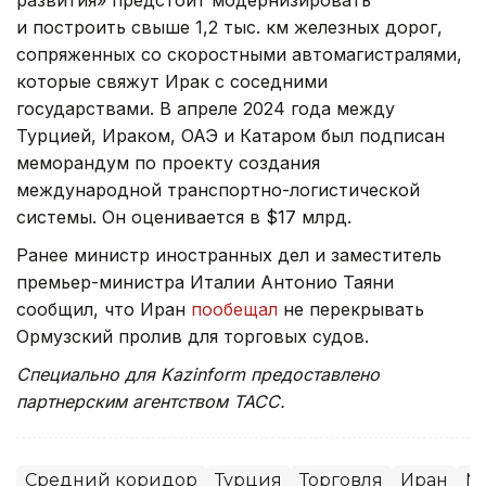
развития» предстоит модернизировать
и построить свыше 1,2 тыс. км железных дорог,
сопряженных со скоростными автомагистралями,
которые свяжут Ирак с соседними
государствами. В апреле 2024 года между
Турцией, Ираком, ОАЭ и Катаром был подписан
меморандум по проекту создания
международной транспортно-логистической
системы. Он оценивается в $17 млрд.
Ранее министр иностранных дел и заместитель
премьер-министра Италии Антонио Таяни
сообщил, что Иран
пообещал
не перекрывать
Ормузский пролив для торговых судов.
Специально для Kazinform предоставлено
партнерским агентством ТАСС.
Средний коридор
Турция
Торговля
Иран
М