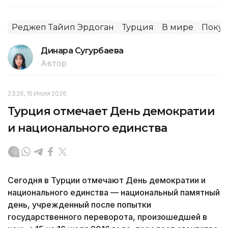
Реджеп Тайип Эрдоган
Турция
В мире
Поку
Динара Сугурбаева
Автор
23:26, 15 Июля 2026
Турция отмечает День демократии
и национального единства
Сегодня в Турции отмечают День демократии и
национального единства — национальный памятный
день, учрежденный после попытки
государственного переворота, произошедшей в