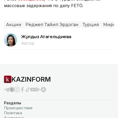
массовые задержания по делу FETÖ.
Акции
Реджеп Тайип Эрдоган
Турция
Миров
Жулдыз Атагельдиева
Автор
KAZINFORM
Разделы
Происшествия
Политика
Аналитика