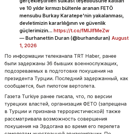
gerçekleştirilen suikast teşebbüsüne katılan
ve 10 yıldır kırmızı bültenle aranan FETÖ
mensubu Burkay Karatepe'nin yakalanması,
devletimizin kararlılığının ve güvenlik
güçlerimizin…
https://t.co/fMlJIfMeZw
— Burhanettin Duran (@burhanduran)
August
1, 2026
По информации телеканала TRT Haber, ранее
были задержаны 36 бывших военнослужащих,
подозреваемых в подготовке покушения на
президента Турции. Последний задержанный, как
сообщается, был пилотом вертолета.
Газета Turkiye ранее писала, что, по версии
турецких властей, организация ФЕТО (запрещена
в Турции и признана террористической) также
рассматривала возможность совершения
покушения на Эрдогана во время его перелета
самолетом иностранной авиакомпании. По