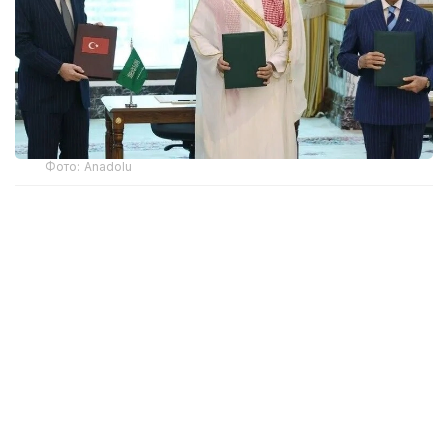
Фото: Anadolu
Президент Турции Реджеп Тайип Эрдоган,
наследный принц Саудовской Аравии Мухаммед
бин Салман и премьер-министр Пакистана Шахбаз
Шариф подписали в Мекке трехстороннее
соглашение о совместной обороне.
Согласно совместному заявлению, документ
основан на исторических связях, стратегических
интересах и намерении укреплять коллективную
безопасность. Одним из ключевых положений