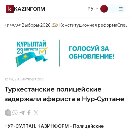
KAZINFORM
РУ
Выборы-2026
Конституционная реформа
Спецп
Тренды:
12:48, 28 Сентября 2021
Туркестанские полицейские
задержали афериста в Нур-Султане
НУР-СУЛТАН. КАЗИНФОРМ - Полицейские