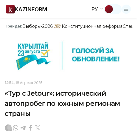
KAZINFORM
РУ
Выборы-2026
Конституционная реформа
Спецп
Тренды:
14:54, 18 Апреля 2025
«Тур с Jetour»: исторический
автопробег по южным регионам
страны