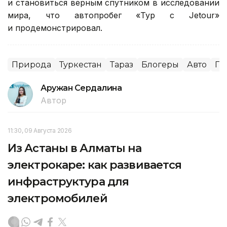
и становиться верным спутником в исследовании
мира, что автопробег «Тур с Jetour»
и продемонстрировал.
Природа
Туркестан
Тараз
Блогеры
Авто
Пу
Аружан Сердалина
Автор
11:30, 09 Августа 2026
Из Астаны в Алматы на
электрокаре: как развивается
инфраструктура для
электромобилей