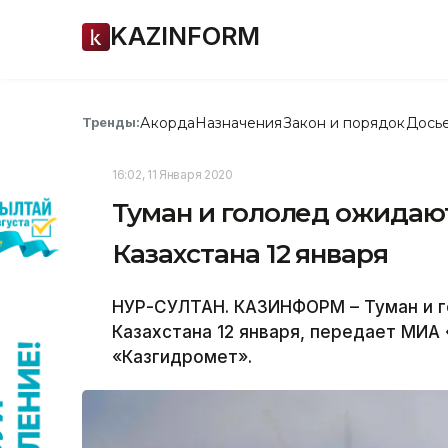
KAZINFORM
Акорда
Назначения
Закон и порядок
Дось
Тренды:
16:02, 11 Января 2020
Туман и гололед ожидают
Казахстана 12 января
НУР-СУЛТАН. КАЗИНФОРМ – Туман и г
Казахстана 12 января, передает МИА
«Казгидромет».