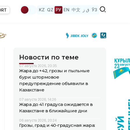
KZ
QZ
РУ
EN
中文
ق ز
ЎЗ
ORT
Новости по теме
07 августа 2026, 20:35
Жара до +42, грозы и пыльные
бури: штормовое
предупреждение объявили в
Казахстане
07 августа 2026, 14:26
Жара до 41 градуса ожидается в
Казахстане в ближайшие дни
06 августа 2026, 20:24
Грозы, град и 40-градусная жара: