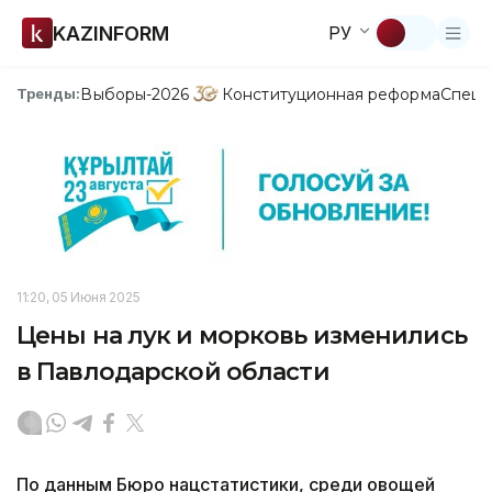
KAZINFORM
РУ
Выборы-2026
Конституционная реформа
Спецп
Тренды:
11:20, 05 Июня 2025
Цены на лук и морковь изменились
в Павлодарской области
По данным Бюро нацстатистики, среди овощей