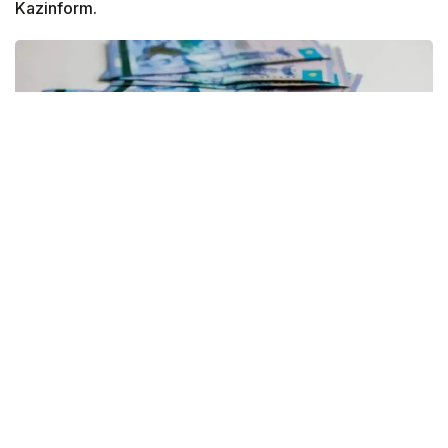
Kazinform.
Фото: Рүстем Айтхожин/Kazinform
По данным департамента экологии Атырауской
области, за этот период проведено 17
мероприятий государственного контроля
за соблюдением экологических требований.
В их числе пять профилактических проверок, семь
внеплановых и пять проверок на соответствие