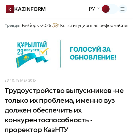
KAZINFORM
РУ
Выборы-2026
Конституционная реформа
Спецп
Тренды:
23:40, 19 Мая 2015
Трудоустройство выпускников -не
только их проблема, именно вуз
должен обеспечить их
конкурентоспособность -
проректор КазНТУ