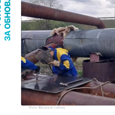
Фото: Ғайсағали Сейтақ