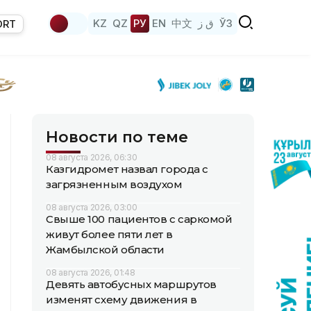
KZ
QZ
РУ
EN
中文
ق ز
ЎЗ
ORT
Новости по теме
08 августа 2026, 06:30
Казгидромет назвал города с
загрязненным воздухом
08 августа 2026, 03:00
Свыше 100 пациентов с саркомой
живут более пяти лет в
Жамбылской области
08 августа 2026, 01:48
Девять автобусных маршрутов
изменят схему движения в