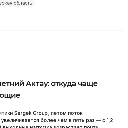
уская область
етний Актау: откуда чаще
ающие
тики Sergek Group, летом поток
увеличивается более чем в пять раз — с 1,2
 В выходные нагрузка возрастает почти