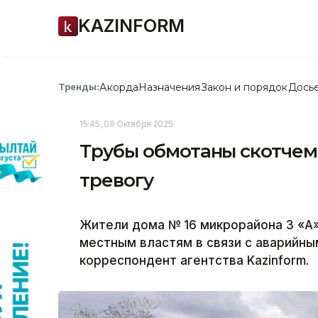
KAZINFORM
Акорда
Назначения
Закон и порядок
Дось
Тренды:
15:45, 09 Октября 2025
Трубы обмотаны скотчем:
тревогу
Жители дома № 16 микрорайона 3 «А»
местным властям в связи с аварийны
корреспондент агентства Kazinform.