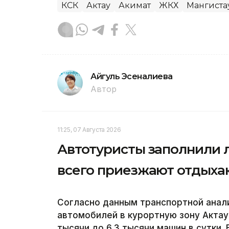
КСК
Актау
Акимат
ЖКХ
Мангиста
Айгуль Эсеналиева
Автор
11:25, 07 Августа 2026
Автотуристы заполнили л
всего приезжают отдых
Согласно данным транспортной анали
автомобилей в курортную зону Актау 
тысячи до 6,3 тысячи машин в сутки.