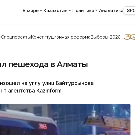
В мире
Казахстан
Политика
Аналитика
SP
е
Спецпроекты
Конституционная реформа
Выборы-2026
ил пешехода в Алматы
изошел на углу улиц Байтурсынова
т агентства Kazinform.