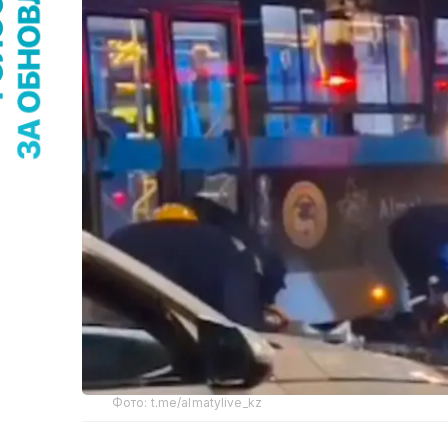
Фото: t.me/almatylive_kz