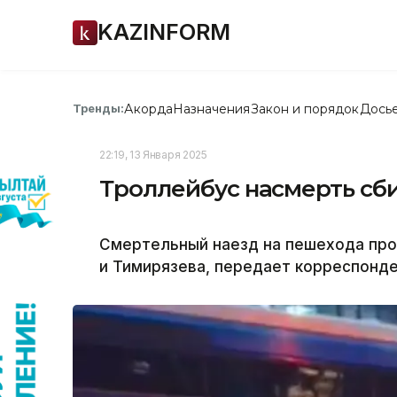
KAZINFORM
Акорда
Назначения
Закон и порядок
Дось
Тренды:
22:19, 13 Января 2025
Троллейбус насмерть сб
Смертельный наезд на пешехода про
и Тимирязева, передает корреспонден