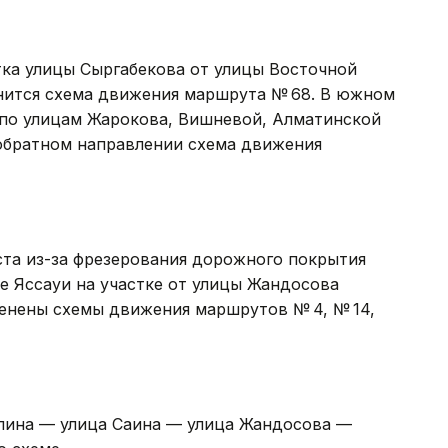
тка улицы Сыргабекова от улицы Восточной
енится схема движения маршрута № 68. В южном
 по улицам Жарокова, Вишневой, Алматинской
 обратном направлении схема движения
густа из-за фрезерования дорожного покрытия
е Яссауи на участке от улицы Жандосова
енены схемы движения маршрутов № 4, № 14,
пина — улица Саина — улица Жандосова —