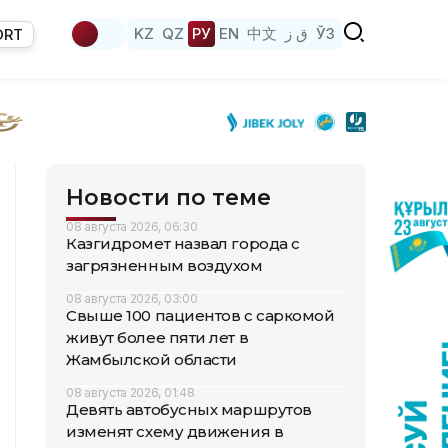
KZ
QZ
РУ
EN
中文
ق ز
ЎЗ
ORT
Новости по теме
08 августа 2026, 06:30
Казгидромет назвал города с
загрязненным воздухом
08 августа 2026, 03:00
Свыше 100 пациентов с саркомой
живут более пяти лет в
Жамбылской области
08 августа 2026, 01:48
Девять автобусных маршрутов
изменят схему движения в