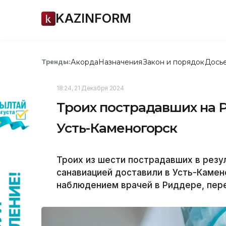
KAZINFORM
Акорда
Назначения
Закон и порядок
Дось
Тренды:
18:24, 21 Декабря 2024
Троих пострадавших на 
Усть-Каменогорск
Троих из шести пострадавших в резу
санавиацией доставили в Усть-Камен
наблюдением врачей в Риддере, пере