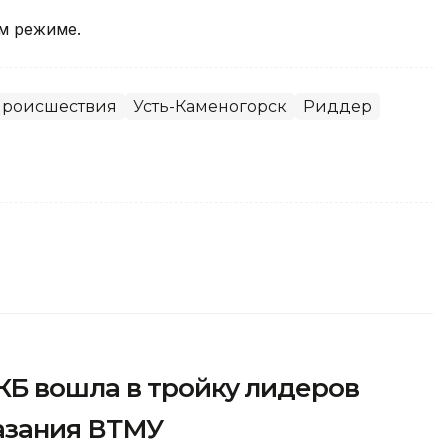
м режиме.
роисшествия
Усть-Каменогорск
Риддер
Б вошла в тройку лидеров
казания ВТМУ