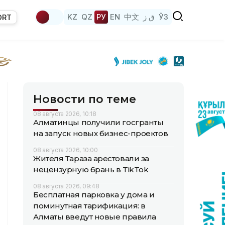
KZ
QZ
РУ
EN
中文
ق ز
ЎЗ
ORT
Новости по теме
08 августа 2026, 10:18
Алматинцы получили госгранты
на запуск новых бизнес-проектов
08 августа 2026, 10:00
Жителя Тараза арестовали за
нецензурную брань в TikTok
08 августа 2026, 09:48
Бесплатная парковка у дома и
поминутная тарификация: в
Алматы введут новые правила