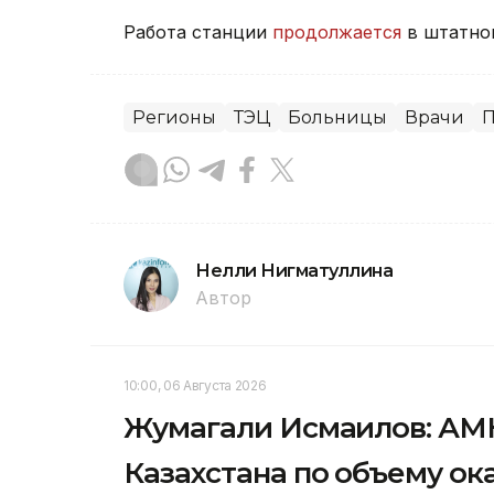
Работа станции
продолжается
в штатно
Регионы
ТЭЦ
Больницы
Врачи
П
Нелли Нигматуллина
Автор
10:00, 06 Августа 2026
Жумагали Исмаилов: АМК
Казахстана по объему о