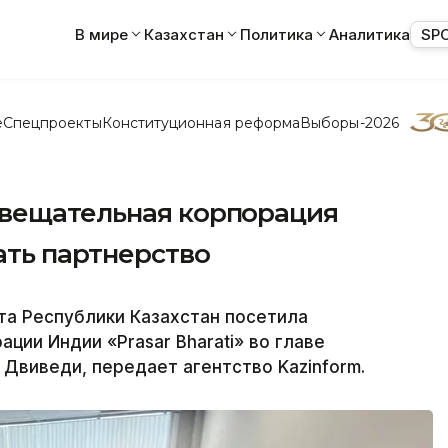
В мире
Казахстан
Политика
Аналитика
SP
е
Спецпроекты
Конституционная реформа
Выборы-2026
овещательная корпорация
ть партнерство
а Республики Казахстан посетила
ии Индии «Prasar Bharati» во главе
Двиведи, передает агентство Kazinform.