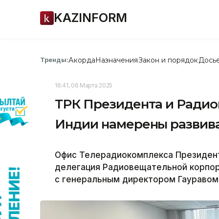
KAZINFORM
Акорда
Назначения
Закон и порядок
Дось
Тренды:
16:41, 06 Марта 2025
ТРК Президента и Ради
Индии намерены развива
Офис Телерадиокомплекса Президент
делегация Радиовещательной корпорац
с генеральным директором Гауравом 