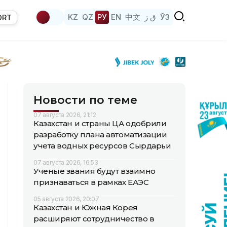
KZ
QZ
РУ
EN
中文
ق ز
ЎЗ
ORT
Новости по теме
07 августа 2026, 21:12
Казахстан и страны ЦА одобрили
разработку плана автоматизации
учета водных ресурсов Сырдарьи
07 августа 2026, 16:53
Ученые звания будут взаимно
признаваться в рамках ЕАЭС
05 августа 2026, 20:07
Казахстан и Южная Корея
расширяют сотрудничество в