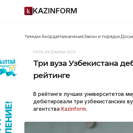
KAZINFORM
Акорда
Назначения
Закон и порядок
Дось
Тренды:
04:04, 08 Декабря 2023
Три вуза Узбекистана д
рейтинге
В рейтинге лучших университетов мира
дебютировали три узбекистанских в
агентства
Kazinform
.