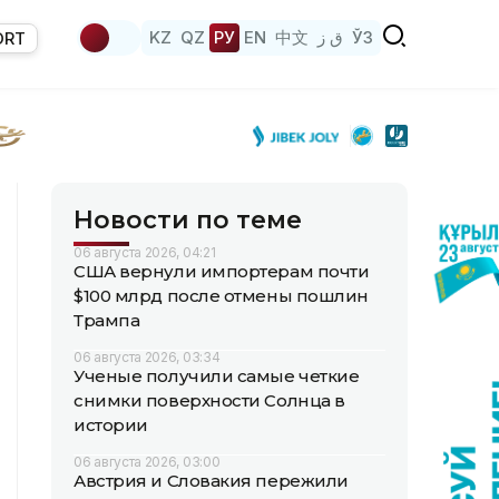
KZ
QZ
РУ
EN
中文
ق ز
ЎЗ
ORT
Новости по теме
06 августа 2026, 04:21
США вернули импортерам почти
$100 млрд после отмены пошлин
Трампа
06 августа 2026, 03:34
Ученые получили самые четкие
снимки поверхности Солнца в
истории
06 августа 2026, 03:00
Австрия и Словакия пережили