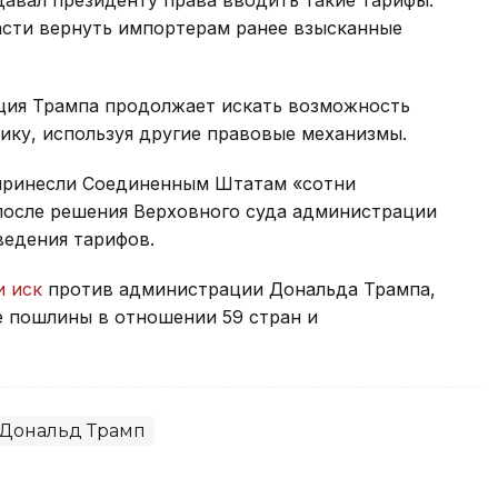
давал президенту права вводить такие тарифы.
асти вернуть импортерам ранее взысканные
ция Трампа продолжает искать возможность
ику, используя другие правовые механизмы.
 принесли Соединенным Штатам «сотни
 после решения Верховного суда администрации
ведения тарифов.
и иск
против администрации Дональда Трампа,
 пошлины в отношении 59 стран и
Дональд Трамп