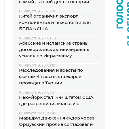
самый жаркий день в истории
06 августа 2026, 02:26
Китай ограничил экспорт
компонентов и технологий для
БПЛА в США
06 августа 2026, 01:58
Арабские и исламские страны
договорились активизировать
усилия по Иерусалиму
06 августа 2026, 01:12
Расследования и аресты по
фактам 44 лесных пожаров
проходят в Турции
06 августа 2026, 00:24
Нью-Йорк стал 14-м штатом США,
где разрешили эвтаназию
05 августа 2026, 23:47
Маршрут движения судов через
Ормузский пролив согласовали