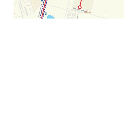
Фото: CTS
Между тем на линии легкорельсового транспорта
Tarlan Astana с 1 августа
введена
расширенная
система тарифов.
Транспорт
Автобус
Астана
Жанара Мухамедиярова
Автор
23:58, 31 Июля 2026