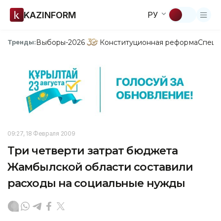
KAZINFORM
РУ
Выборы-2026
Конституционная реформа
Спецп
Тренды:
09:27, 18 Февраля 2009
Три четверти затрат бюджета
Жамбылской области составили
расходы на социальные нужды