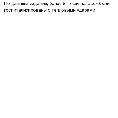
По данным издания, более 9 тысяч человек были
госпитализированы с тепловыми ударами
в Японии за минувшую неделю. Об этом
свидетельствуют данные, опубликованные
министерством по административным делам
и коммуникациям страны, которое курирует
работу спасательных служб.
По информации ведомства, с 27 июля
по 2 августа в больницы доставили 9 180 человек,
семь из них скончались. С начала мая, когда
власти начали публиковать еженедельную
статистику, число госпитализированных
превысило 52 тыс. человек, а количество умерших
достигло 79.
Самые высокие температуры в Японии
традиционно наблюдаются в июле и августе.
В последние недели в отдельных районах страны