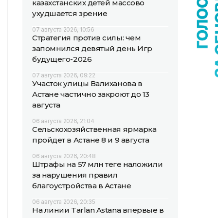
казахстанских детей массово
ухудшается зрение
07 августа 2026, 10:56
Стратегия против силы: чем
запомнился девятый день Игр
будущего-2026
07 августа 2026, 09:22
Участок улицы Валиханова в
Астане частично закроют до 13
августа
06 августа 2026, 21:04
Сельскохозяйственная ярмарка
пройдет в Астане 8 и 9 августа
06 августа 2026, 20:48
Штрафы на 57 млн теңге наложили
за нарушения правил
благоустройства в Астане
06 августа 2026, 20:35
На линии Tarlan Astana впервые в