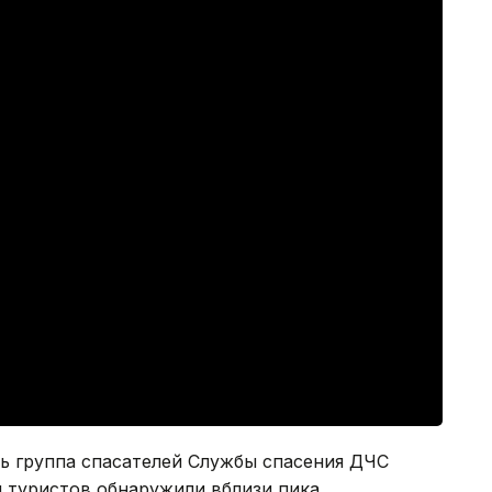
ь группа спасателей Службы спасения ДЧС
и туристов обнаружили вблизи пика