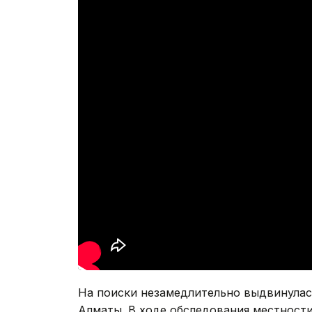
На поиски незамедлительно выдвинулас
Алматы. В ходе обследования местност