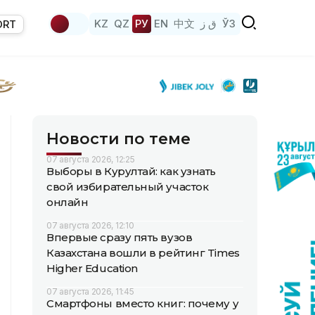
KZ
QZ
РУ
EN
中文
ق ز
ЎЗ
ORT
Новости по теме
07 августа 2026, 12:25
Выборы в Курултай: как узнать
свой избирательный участок
онлайн
07 августа 2026, 12:10
Впервые сразу пять вузов
Казахстана вошли в рейтинг Times
Higher Education
07 августа 2026, 11:45
Смартфоны вместо книг: почему у