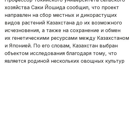
хозяйства Саки Йошида сообщил, что проект
направлен на сбор местных и дикорастущих
видов растений Казахстана до их возможного
исчезновения, а также на сохранение и обмен
их генетическими ресурсами между Казахстаном
и Японией. По его словам, Казахстан выбран
объектом исследования благодаря тому, что
является родиной нескольких овощных культур
и обладает высоким генетическим разнообразием.
— Мы также собирали генетические
ресурсы овощных культур в странах Юго-
Восточной Азии — Мьянме, Лаосе
и Вьетнаме, а также в странах
Центральной Азии — Узбекистане
и Кыргызстане. Знания и опыт, полученные
в ходе предыдущих проектов, помогают
нам эффективно проводить исследования