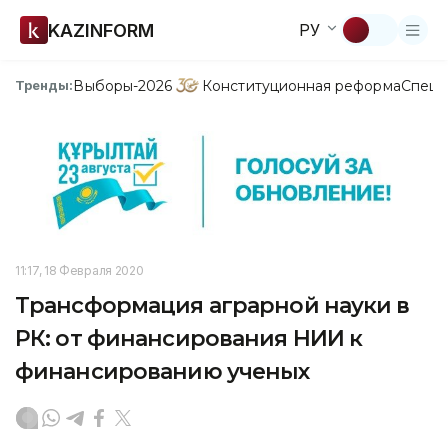
KAZINFORM
РУ
Выборы-2026
Конституционная реформа
Спецп
Тренды:
11:17, 18 Февраля 2020
Трансформация аграрной науки в
РК: от финансирования НИИ к
финансированию ученых