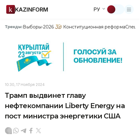
KAZINFORM
РУ
Выборы-2026
Конституционная реформа
Спецп
Тренды:
10:30, 17 Ноября 2024
Трамп выдвинет главу
нефтекомпании Liberty Energy на
пост министра энергетики США