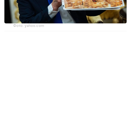
Фото: yahoo.com
Решение поддержали двое из трех судей
апелляционной коллегии. При этом запрет
касается только работ выше уровня земли —
строительство подземной части проекта, где
планируется разместить бомбоубежище и другие
объекты, пока может продолжаться.
Спор возник после того, как администрация
Дональда Трампа снесла Восточное крыло Белого
дома и начала строительство без
предварительного одобрения Конгресса. Иск
против проекта подал Национальный фонд
сохранения исторического наследия США.