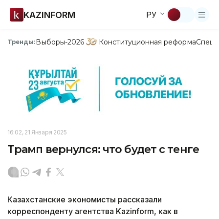
KAZINFORM
РУ
Выборы-2026
Конституционная реформа
Спецп
Тренды:
16:02, 21 Января 2025
Трамп вернулся: что будет с тенге
Казахстанские экономисты рассказали
корреспонденту агентства Kazinform, как в