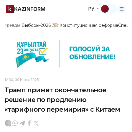
KAZINFORM
РУ
Выборы-2026
Конституционная реформа
Спецп
Тренды:
12:30, 30 Июля 2025
Трамп примет окончательное
решение по продлению
«тарифного перемирия» с Китаем