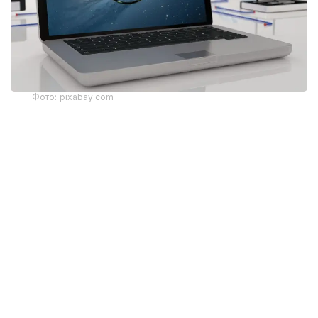
Фото: pixabay.com
В Комитете государственных доходов объяснили,
почему именно эта сумма стала единым порогом
для всех стран ЕАЭС и может ли она измениться
в будущем.
Решение установить порог беспошлинного ввоза
товаров электронной торговли на уровне 200
евро было принято Советом Евразийской
экономической комиссии и распространяется
на все государства — члены ЕАЭС.
Главный эксперт управления таможенной