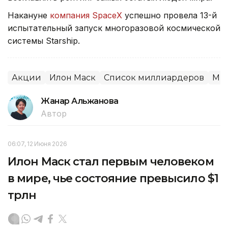
Накануне
компания SpaceX
успешно провела 13-й
испытательный запуск многоразовой космической
системы Starship.
Акции
Илон Маск
Список миллиардеров
Мир
Жанар Альжанова
Автор
06:07, 12 Июня 2026
Илон Маск стал первым человеком
в мире, чье состояние превысило $1
трлн