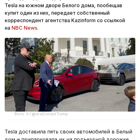
Tesla на южном дворе Белого дома, пообещав
купит один из них, передает собственный
корреспондент агентства Kazinform со ссылкой
на
NBC News.
Фото: Х / @realDonaldTrump
Tesla доставила пять своих автомобилей в Белый
дом и припарковала их на подъездной дорожке,