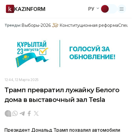
KAZINFORM
РУ
Выборы-2026
Конституционная реформа
Спецп
Тренды:
12:44, 12 Марта 2025
Трамп превратил лужайку Белого
дома в выставочный зал Tesla
Президент Дональд Трамп похвалил автомобили