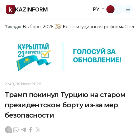
KAZINFORM
РУ
Выборы-2026
Конституционная реформа
Спецп
Тренды:
21:49, 09 Июля 2026
Трамп покинул Турцию на старом
президентском борту из-за мер
безопасности