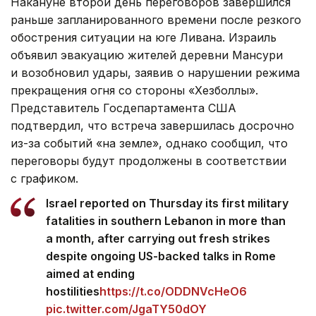
Накануне второй день переговоров завершился
раньше запланированного времени после резкого
обострения ситуации на юге Ливана. Израиль
объявил эвакуацию жителей деревни Мансури
и возобновил удары, заявив о нарушении режима
прекращения огня со стороны «Хезболлы».
Представитель Госдепартамента США
подтвердил, что встреча завершилась досрочно
из-за событий «на земле», однако сообщил, что
переговоры будут продолжены в соответствии
с графиком.
Israel reported on Thursday its first military
fatalities in southern Lebanon in more than
a month, after carrying out fresh strikes
despite ongoing US-backed talks in Rome
aimed at ending
hostilities
https://t.co/ODDNVcHeO6
pic.twitter.com/JgaTY50dOY