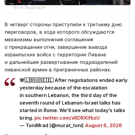
Фото: lbcgroup.tv
В четверг стороны приступили к третьему дню
переговоров, в ходе которого обсуждаются
механизмы выполнения соглашения
о прекращении огня, завершение вывода
израильских войск с территории Ливана
и дальнейшее развертывание подразделений
ливанской армии в приграничных районах.
🚨🇱🇧🇺🇸🇮🇱 After negotiations ended early
yesterday because of the escalation
in southern Lebanon, the third day of the
seventh round of Lebanon-Israel talks has
started in Rome. We’ll see what today’s talks
bring.
pic.twitter.com/xRDRXlfbzU
— ToniMrad (@murat_toni)
August 6, 2026