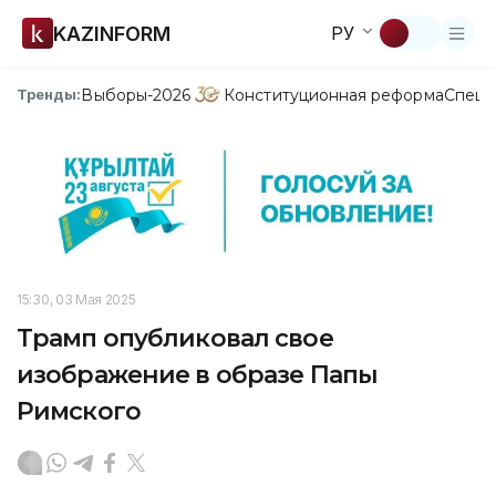
KAZINFORM
РУ
Выборы-2026
Конституционная реформа
Спецп
Тренды:
15:30, 03 Мая 2025
Трамп опубликовал свое
изображение в образе Папы
Римского