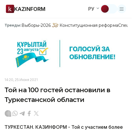
KAZINFORM
РУ
Выборы-2026
Конституционная реформа
Спецп
Тренды:
14:20, 25 Июня 2021
Той на 100 гостей остановили в
Туркестанской области
ТУРКЕСТАН. КАЗИНФОРМ - Той с участием более