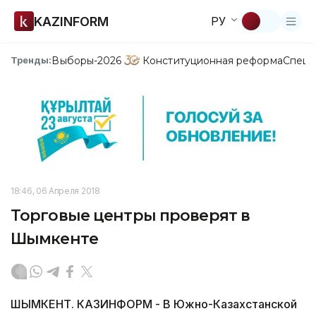
KAZINFORM
РУ
Выборы-2026
Конституционная реформа
Спецп
Тренды:
18:46, 06 Апреля 2018
Торговые центры проверят в
Шымкенте
ШЫМКЕНТ. КАЗИНФОРМ - В Южно-Казахстанской