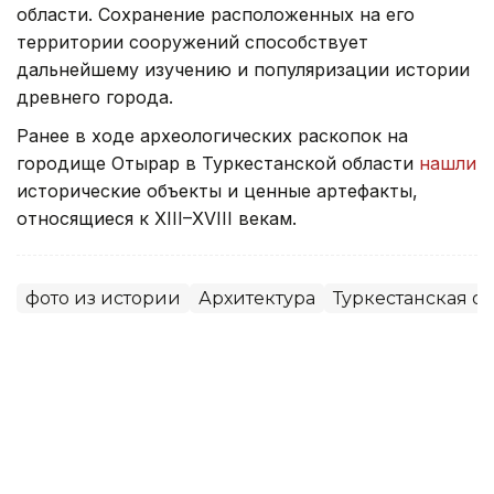
области. Сохранение расположенных на его
территории сооружений способствует
дальнейшему изучению и популяризации истории
древнего города.
Ранее в ходе археологических раскопок на
городище Отырар в Туркестанской области
нашли
исторические объекты и ценные артефакты,
относящиеся к XIII–XVIII векам.
фото из истории
Архитектура
Туркестанская об
Динара Жусупбекова
Автор
12:10, 05 Августа 2026
Мавзолею Узбекали Жанибекова