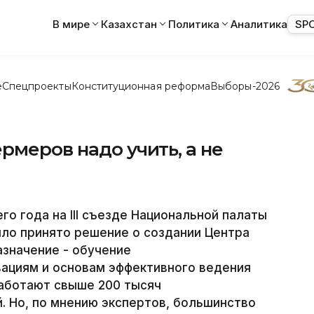
В мире
Казахстан
Политика
Аналитика
SP
е
Спецпроекты
Конституционная реформа
Выборы-2026
рмеров надо учить, а не
о года на III съезде Национальной палаты
ло принято решение о создании Центра
азначение - обучение
ациям и основам эффективного ведения
работают свыше 200 тысяч
 Но, по мнению экспертов, большинство