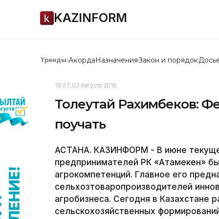
KAZINFORM
Акорда
Назначения
Закон и порядок
Дось
Тренды:
18:07, 03 Августа 2016
Толеутай Рахимбеков: Фе
поучать
АСТАНА. КАЗИНФОРМ - В июне текущег
предпринимателей РК «Атамекен» бы
агрокомпетенций. Главное его предн
сельхозтоваропроизводителей иннов
агробизнеса. Сегодня в Казахстане 
сельскохозяйственных формирований.