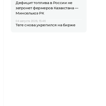
Дефицит топлива в России не
затронет фермеров Казахстана —
Минсельхоз РК
04 августа 2026, 15:46
Теңге снова укрепился на бирже