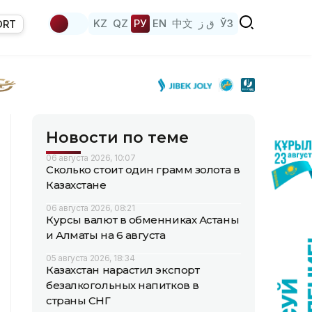
KZ
QZ
РУ
EN
中文
ق ز
ЎЗ
ORT
Новости по теме
06 августа 2026, 10:07
Сколько стоит один грамм золота в
Казахстане
06 августа 2026, 08:21
Курсы валют в обменниках Астаны
и Алматы на 6 августа
05 августа 2026, 18:34
Казахстан нарастил экспорт
безалкогольных напитков в
страны СНГ