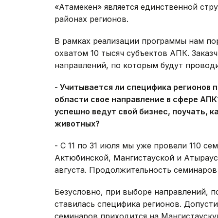
«Атамекен» является единственной стр
районах регионов.
В рамках реализации программы нам по
охватом 10 тысяч субъектов АПК. Заказ
направлений, по которым будут провод
- Учитывается ли специфика регионов 
области свое направление в сфере АПК
успешно ведут свой бизнес, поучать, к
животных?
- С 11 по 31 июля мы уже провели 110 се
Актюбинской, Мангистауской и Атыраус
августа. Продолжительность семинаров б
Безусловно, при выборе направлений, п
ставилась специфика регионов. Допуст
семинаров приходится на Мангистауску