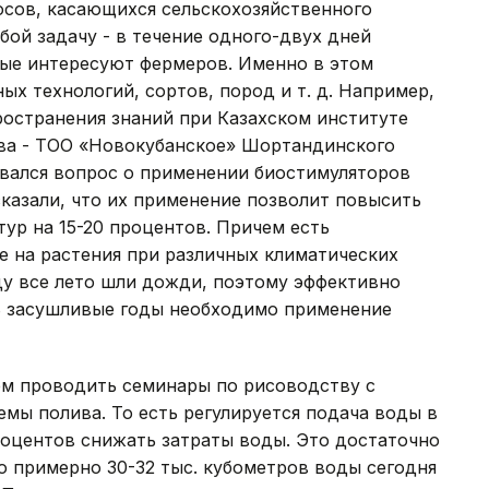
осов, касающихся сельскохозяйственного
бой задачу - в течение одного-двух дней
рые интересуют фермеров. Именно в этом
ых технологий, сортов, пород и т. д. Например,
ространения знаний при Казахском институте
тва - ТОО «Новокубанское» Шортандинского
вался вопрос о применении биостимуляторов
казали, что их применение позволит повысить
ур на 15-20 процентов. Причем есть
е на растения при различных климатических
ду все лето шли дожди, поэтому эффективно
В засушливые годы необходимо применение
м проводить семинары по рисоводству с
мы полива. То есть регулируется подача воды в
процентов снижать затраты воды. Это достаточно
то примерно 30-32 тыс. кубометров воды сегодня