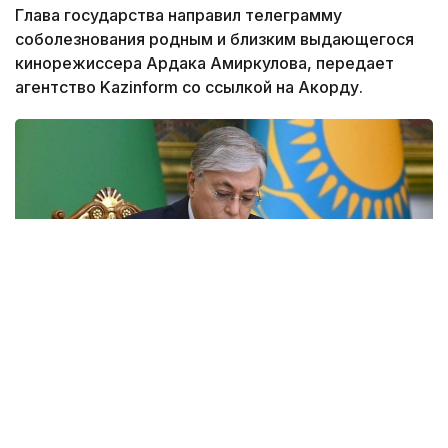
Глава государства направил телеграмму
соболезнования родным и близким выдающегося
кинорежиссера Ардака Амиркулова, передает
агентство Kazinform со ссылкой на Акорду.
Фото: Акорда
Президент Касым-Жомарт Токаев выразил
соболезнования в связи с кончиной заслуженного