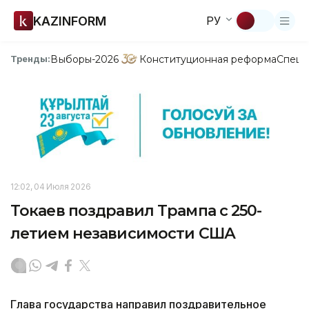
KAZINFORM
РУ
Выборы-2026
Конституционная реформа
Спецп
Тренды:
12:02, 04 Июля 2026
Токаев поздравил Трампа с 250-
летием независимости США
Глава государства направил поздравительное