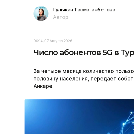
Гульжан Тасмаганбетова
Автор
00:14, 07 Августа 2026
Число абонентов 5G в Ту
За четыре месяца количество пользо
половину населения, передает собст
Анкаре.