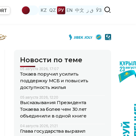
KZ
QZ
РУ
EN
中文
ق ز
ЎЗ
ORT
Новости по теме
05 августа 2026, 17:07
Токаев поручил усилить
поддержку МСБ и повысить
доступность жилья
05 августа 2026, 12:20
Высказывания Президента
Токаева за более чем 30 лет
объединили в одной книге
04 августа 2026, 21:21
Глава государства выразил