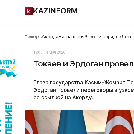
KAZINFORM
Акорда
Назначения
Закон и порядок
Дось
Тренды:
13:06, 14 Мая 2026
Токаев и Эрдоган провел
Глава государства Касым-Жомарт То
Эрдоган провели переговоры в узком
со ссылкой на Акорду.