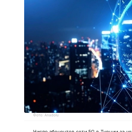
Фото: Anadolu
Число абонентов сети 5G в Турции за че