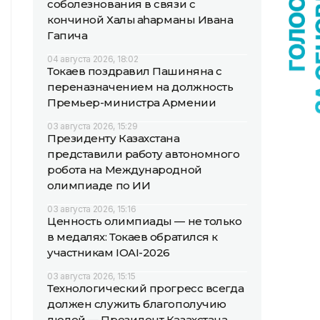
соболезнования в связи с
кончиной Халық қаһарманы Ивана
Гапича
04 августа 2026, 18:02
Токаев поздравил Пашиняна с
переназначением на должность
Премьер-министра Армении
03 августа 2026, 15:29
Президенту Казахстана
представили работу автономного
робота на Международной
олимпиаде по ИИ
03 августа 2026, 15:16
Ценность олимпиады — не только
в медалях: Токаев обратился к
участникам IOAI-2026
03 августа 2026, 15:15
Технологический прогресс всегда
должен служить благополучию
людей — Президент Казахстана