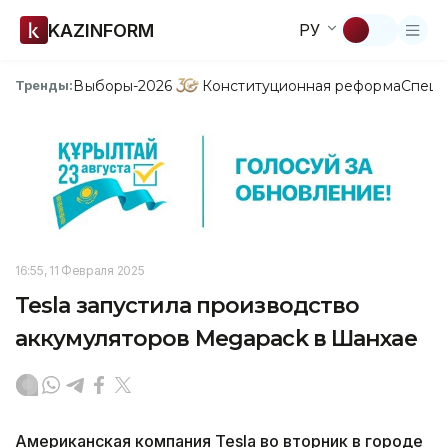
KAZINFORM
РУ
Выборы-2026
Конституционная реформа
Спецп
Тренды:
16:55, 11 Февраля 2025
Tesla запустила производство
аккумуляторов Megapack в Шанхае
Американская компания Tesla во вторник в городе