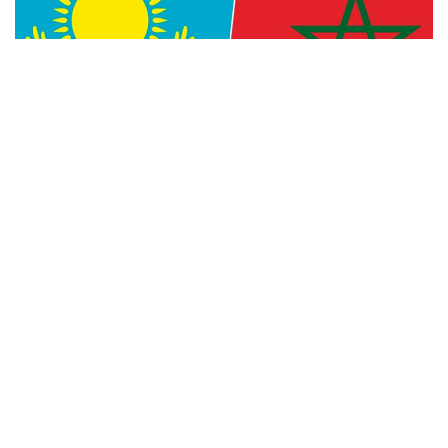
Фото: Kazinform
— Уверен, что многогранное
сотрудничество между Казахстаном
и Марокко, основанное на традиционной
дружбе и взаимной поддержке, будет
поступательно развиваться во благо
наших братских народов, — говорится
в телеграмме.
Президент пожелал Королю Мухаммеду