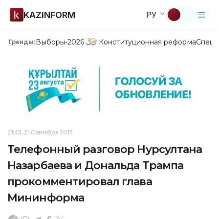
KAZINFORM
РУ
Выборы-2026
Конституционная реформа
Спецп
Тренды:
21:45, 21 Сентября 2017
Телефонный разговор Нурсултана
Назарбаева и Дональда Трампа
прокомментировал глава
Мининформа