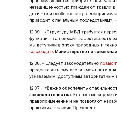
проблема является приоритетной. Как и 
незащищенностью граждан от травли в 
дети – они особенно остро воспринима
приводит к печальным последствиям», -
12.09 - «Структуру МВД требуется пере
функций, что повысит эффективность ра
мы вступили в эпоху природных и техн
воссоздать
Министерство по чрезвыча
12.08. – Следует законодательно
повыси
предоставить ему все возможности для
узнаваемым, доступным авторитетным дл
12.07 – «
Важно обеспечить стабильност
законодательства
. Его частые коррек
правоприменение и не позволяют нараб
практики», - заявил Президент.