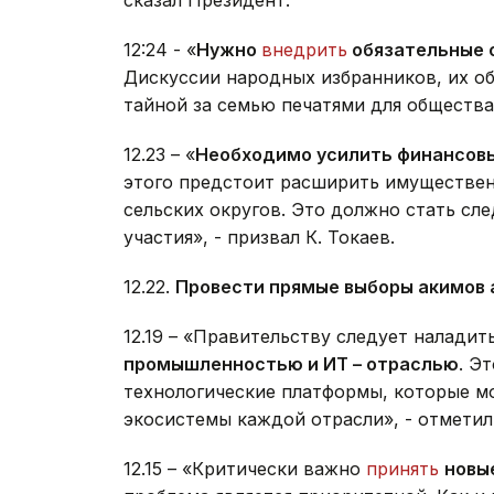
сказал Президент.
12:24 - «
Нужно
внедрить
обязательные 
Дискуссии народных избранников, их о
тайной за семью печатями для общества
12.23 – «
Необходимо усилить финансов
этого предстоит расширить имуществе
сельских округов. Это должно стать с
участия», - призвал К. Токаев.
12.22.
Провести прямые выборы акимов 
12.19 – «Правительству следует налади
промышленностью и ИТ – отраслью
. Э
технологические платформы, которые м
экосистемы каждой отрасли», - отмети
12.15 – «Критически важно
принять
новы