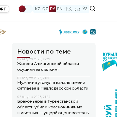
KZ
QZ
РУ
EN
中文
ق ز
ЎЗ
ORT
Новости по теме
07 августа 2026, 22:22
Жителя Алматинской области
осудили за сталкинг
07 августа 2026, 21:58
Мужчина утонул в канале имени
Сатпаева в Павлодарской области
07 августа 2026, 21:24
Браконьеры в Туркестанской
области убили краснокнижных
животных — ущерб оценивается в