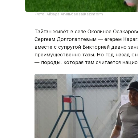
Фото: Айзада Агильбаева/Kazinform
Тайган живёт в селе Окольное Осакаров
Сергеем Долголаптевым — егерем Карага
вместе с супругой Викторией давно зан
преимущественно тазы. Но год назад он
— породы, которая там считается наци