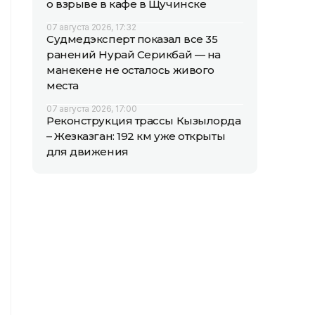
о взрыве в кафе в Щучинске
07 августа 2026, 17:32
Судмедэксперт показал все 35
ранений Нурай Серикбай — на
манекене не осталось живого
места
07 августа 2026, 17:00
Реконструкция трассы Кызылорда
– Жезказган: 192 км уже открыты
для движения