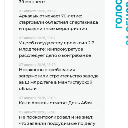
39 млн теңге
07 августа 2026, 20:52
Аркалык отмечает 70-летие:
стартовали областная спартакиада
и праздничные мероприятия
07 августа 2026, 19:07
Ущерб государству превысил 2,7
млрд тенге: Генпрокуратура
расследует дело о контрабанде
07 августа 2026, 18:48
Незаконные требования
затормозили строительство завода
за 1,3 млрд теңге в Мангистауской
области
07 августа 2026, 18:00
Как в Алматы отметят День Абая
07 августа 2026, 17:58
Не проконтролировал и не знал:
что заявили подсудимые по делу