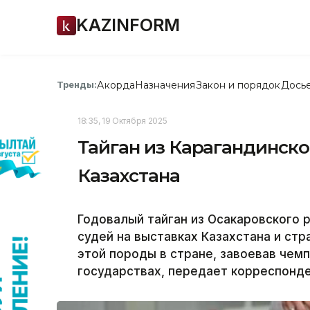
KAZINFORM
Акорда
Назначения
Закон и порядок
Дось
Тренды:
18:35, 19 Октября 2025
Тайган из Карагандинско
Казахстана
Годовалый тайган из Осакаровского 
судей на выставках Казахстана и стр
этой породы в стране, завоевав чемп
государствах, передает корреспонден