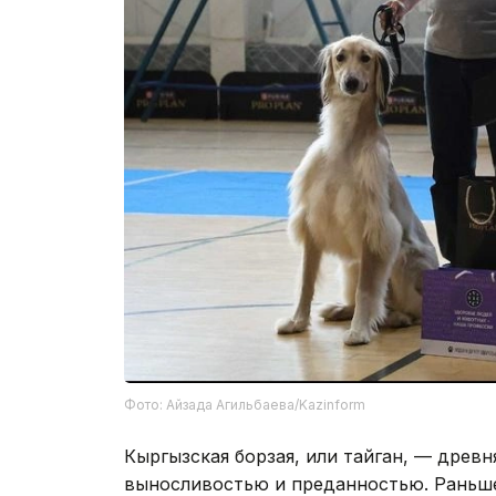
Фото: Айзада Агильбаева/Kazinform
Кыргызская борзая, или тайган, — древн
выносливостью и преданностью. Раньше